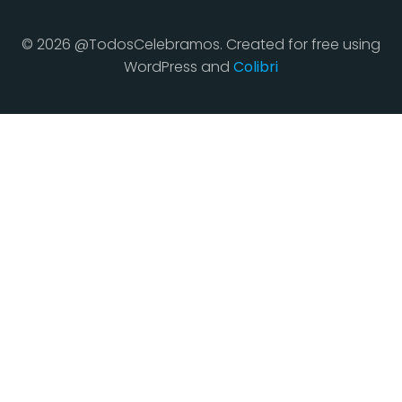
© 2026 @TodosCelebramos. Created for free using
WordPress and
Colibri